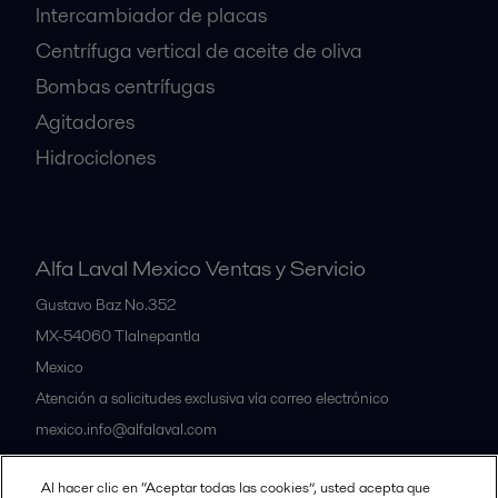
Intercambiador de placas
Centrífuga vertical de aceite de oliva
Bombas centrífugas
Agitadores
Hidrociclones
Alfa Laval Mexico Ventas y Servicio
Gustavo Baz No.352
MX-54060
Tlalnepantla
Mexico
Atención a solicitudes exclusiva vía correo electrónico
mexico.info@alfalaval.com
Al hacer clic en “Aceptar todas las cookies”, usted acepta que
Nuestras oficinas