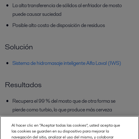
La alta transferencia de sólidos al enfriador de mosto
puede causar suciedad
Posible alto costo de disposición de residuos
Solución
Sistema de hidromasaje inteligente Alfa Laval (IWS)
Resultados
Recupera el 99 % del mosto que de otra forma se
pierde como turbio, lo que produce más cerveza
Tiempo de hidromasaje reducido y menor consumo de
Al hacer clic en “Aceptar todas las cookies”, usted acepta que
energía y agua
las cookies se guarden en su dispositivo para mejorar la
navegación del sitio, analizar el uso del mismo, y colaborar