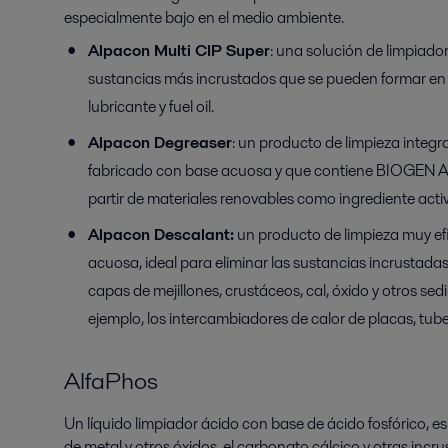
especialmente bajo en el medio ambiente.
Alpacon Multi CIP Super
: una solución de limpiad
sustancias más incrustados que se pueden formar en 
lubricante y fuel oil.
Alpacon Degreaser
:
un producto de limpieza integral
fabricado con base acuosa y que contiene BIOGEN A
partir de materiales renovables como ingrediente acti
Alpacon Descalant:
un producto de limpieza muy efi
acuosa, ideal para eliminar las sustancias incrustada
capas de mejillones, crustáceos, cal, óxido y otros s
ejemplo, los intercambiadores de calor de placas, tube
AlfaPhos
Un líquido limpiador ácido con base de ácido fosfórico, e
de metal y otros óxidos, el carbonato cálcico y otras incr