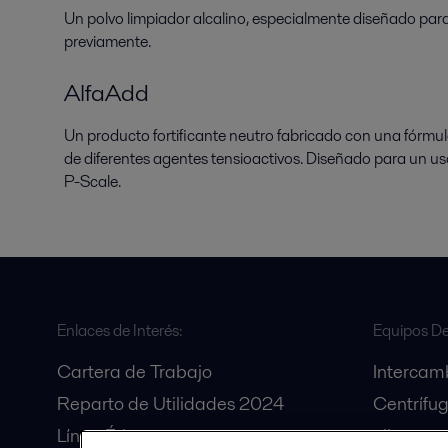
Un polvo limpiador alcalino, especialmente diseñado para 
previamente.
AlfaAdd
Un producto fortificante neutro fabricado con una fórmu
de diferentes agentes tensioactivos. Diseñado para un u
P-Scale.
Enlaces de Interés:
Equipos De
Cartera de Trabajo
Intercam
Reparto de Utilidades 2024
Centrífug
Línea Ética
oliva