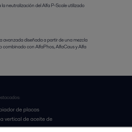
la neutralización del Alfa P-Scale utilizado
la avanzada diseñada a partir de una mezcla
so combinado con AlfaPhos, AlfaCaus y Alfa
stacados:
biador de placas
a vertical de aceite de