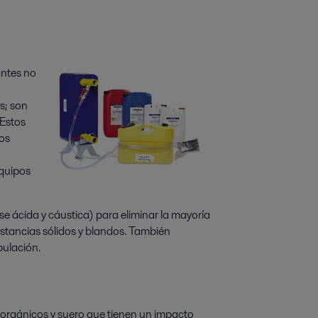
antes no
s; son
 Estos
os
equipos
e ácida y cáustica) para eliminar la mayoría
ustancias sólidos y blandos. También
pulación.
 orgánicos y suero que tienen un impacto