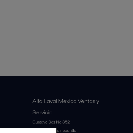
Alfa Laval Mexico Ventas y
Servicio
Gustavo Baz No.352
MX-54060
Tlalnepantla