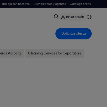
Trabaja con nosotros
Distribuidores y agentes
Catálogo online
iniciar sesión
Solicitar oferta
deras Aalborg
Cleaning Services for Separators