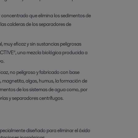
or concentrado que elimina los sedimentos de
las calderas de los separadores de
, muy eficaz y sin sustancias peligrosas
CTIVE®, una mezcla biológica producida a
vo.
caz, no peligroso y fabricado con base
s, magnetita, algas, humus, la formación de
edimentos de los sistemas de agua como, por
rías y separadores centrífugos.
specialmente diseñado para eliminar el óxido
ustaciones inorgánicas.