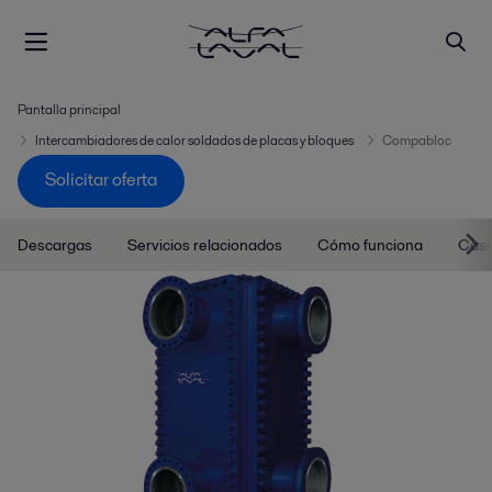
Pantalla principal
Intercambiadores de calor soldados de placas y bloques
Compabloc
Solicitar oferta
Descargas
Servicios relacionados
Cómo funciona
Caso