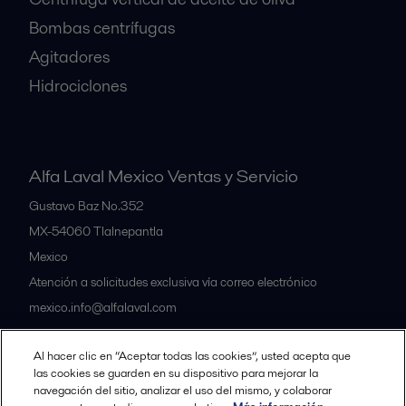
Bombas centrífugas
Agitadores
Hidrociclones
Alfa Laval Mexico Ventas y Servicio
Gustavo Baz No.352
MX-54060
Tlalnepantla
Mexico
Atención a solicitudes exclusiva vía correo electrónico
mexico.info@alfalaval.com
Al hacer clic en “Aceptar todas las cookies”, usted acepta que
Nuestras oficinas
las cookies se guarden en su dispositivo para mejorar la
navegación del sitio, analizar el uso del mismo, y colaborar