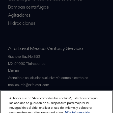
Bombas centrífugas
Agitadores
Hidrociclones
Alfa Laval Mexico Ventas y Servicio
Gustavo Baz No.352
MX-54060
Tlalnepantla
Mexico
Atención a solicitudes exclusiva vía correo electrónico
mexico.info@alfalaval.com
Al hacer clic en “Aceptar todas las cookies”, usted acepta que
Nuestras oficinas
las cookies se guarden en su dispositivo para mejorar la
navegación del sitio, analizar el uso del mismo, y colaborar
con nuestros estudios para marketing.
Más información