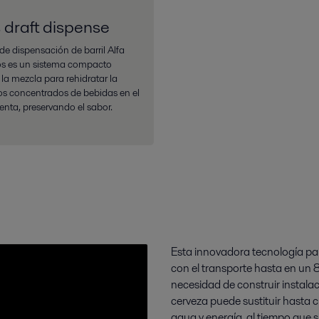
 draft dispense
 de dispensación de barril Alfa
os es un sistema compacto
 la mezcla para rehidratar la
los concentrados de bebidas en el
enta, preservando el sabor.
Esta innovadora tecnología pa
con el transporte hasta en un
necesidad de construir instalac
cerveza puede sustituir hasta c
agua y energía, al tiempo que sim