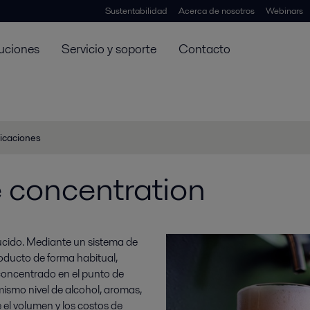
Sustentabilidad
Acerca de nosotros
Webinars
uciones
Servicio y soporte
Contacto
icaciones
 concentration
ucido. Mediante un sistema de
oducto de forma habitual,
l concentrado en el punto de
ismo nivel de alcohol, aromas,
e el volumen y los costos de