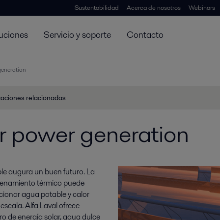
Sustentabilidad
Acerca de nosotros
Webinars
uciones
Servicio y soporte
Contacto
generation
caciones relacionadas
r power generation
le augura un buen futuro. La
enamiento térmico puede
rcionar agua potable y calor
escala. Alfa Laval ofrece
ro de energía solar, agua dulce