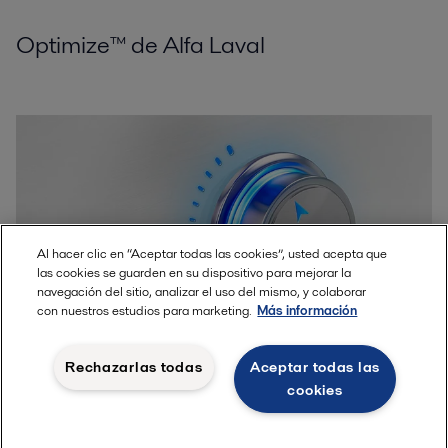
Optimize™ de Alfa Laval
Al hacer clic en “Aceptar todas las cookies”, usted acepta que
las cookies se guarden en su dispositivo para mejorar la
navegación del sitio, analizar el uso del mismo, y colaborar
con nuestros estudios para marketing.
Más información
Rechazarlas todas
Aceptar todas las
Optimize™ de Alfa Laval mejora sus procesos actuales y
cookies
permite ahorrar hasta un 90 % en agua, energía y productos
químicos con inversiones mínimas y sin riesgos.