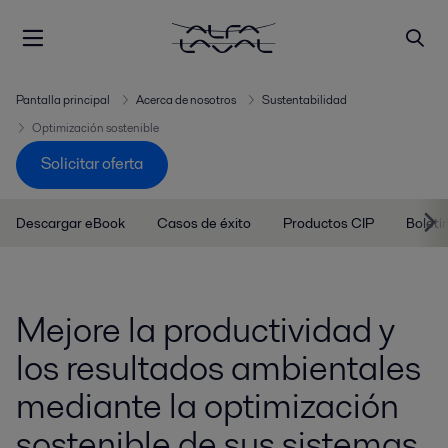
Pantalla principal
Acerca de nosotros
Sustentabilidad
Optimización sostenible
Solicitar oferta
Descargar eBook
Casos de éxito
Productos CIP
Boletí
Mejore la productividad y
los resultados ambientales
mediante la optimización
sostenible de sus sistemas