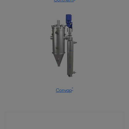
®
Convap