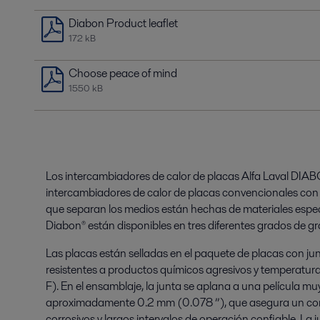
Diabon Product leaflet
172 kB
Choose peace of mind
1550 kB
Los intercambiadores de calor de placas Alfa Laval DI
intercambiadores de calor de placas convencionales con 
que separan los medios están hechas de materiales especi
Diabon® están disponibles en tres diferentes grados de gr
Las placas están selladas en el paquete de placas con j
resistentes a productos químicos agresivos y temperatura
F). En el ensamblaje, la junta se aplana a una película m
aproximadamente 0.2 mm (0.078 ”), que asegura un con
corrosivos y largos intervalos de operación confiable. La