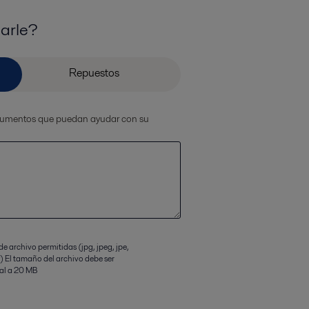
arle?
ocumentos que puedan ayudar con su
e archivo permitidas (jpg, jpeg, jpe,
f) El tamaño del archivo debe ser
ual a 20 MB