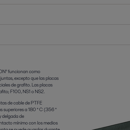
ABON® funcionan como
juntas, excepto que las placas
ales de grafito. Las placas
afito; F100, NS1 o NS2.
untas de cable de PTFE
s superiores a 180 ° C (356 °
uy delgada de
tacto mínimo con los medios
 junta se puede guardar durante