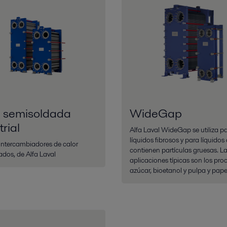
a semisoldada
WideGap
trial
Alfa Laval WideGap se utiliza p
líquidos fibrosos y para líquidos
intercambiadores de calor
contienen partículas gruesas. L
dos, de Alfa Laval
aplicaciones típicas son los pro
azúcar, bioetanol y pulpa y pape