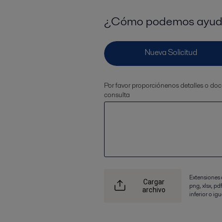
¿Cómo podemos ayud
Por favor proporciónenos detalles o d
consulta
Extensiones d
Cargar
png, xlsx, pd
archivo
inferior o ig