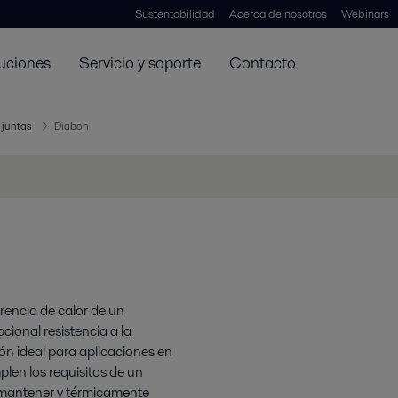
Sustentabilidad
Acerca de nosotros
Webinars
uciones
Servicio y soporte
Contacto
 juntas
Diabon
erencia de calor de un
ional resistencia a la
ón ideal para aplicaciones en
plen los requisitos de un
de mantener y térmicamente