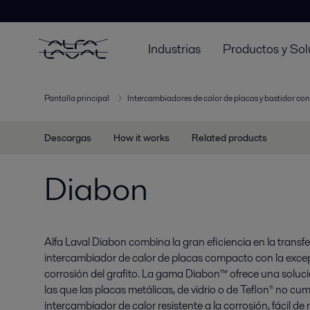
Industrias
Productos y Sol
Pantalla principal
Intercambiadores de calor de placas y bastidor con
Descargas
How it works
Related products
Diabon
Alfa Laval Diabon combina la gran eficiencia en la transf
intercambiador de calor de placas compacto con la excepc
corrosión del grafito. La gama Diabon™ ofrece una soluci
las que las placas metálicas, de vidrio o de Teflon® no cum
intercambiador de calor resistente a la corrosión, fácil 