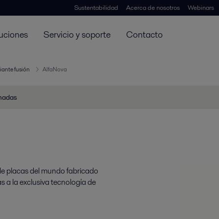
Sustentabilidad
Acerca de nosotros
Webinars
uciones
Servicio y soporte
Contacto
iante fusión
AlfaNova
onadas
 de placas del mundo fabricado
 a la exclusiva tecnología de