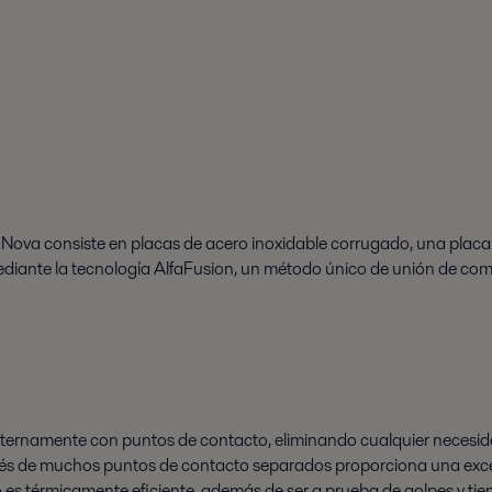
Nova consiste en placas de acero inoxidable corrugado, una placa
mediante la tecnología AlfaFusion, un método único de unión de co
nternamente con puntos de contacto, eliminando cualquier necesid
ravés de muchos puntos de contacto separados proporciona una excele
o es térmicamente eficiente, además de ser a prueba de golpes y ti