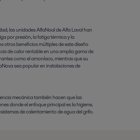
idad, las unidades AlfaNoal de Alfa Laval han
a por presión, la fatiga térmica y la
los otros beneficios múltiples de este diseño
cia de calor rentable en una amplia gama de
gerantes como el amoníaco, mientras que su
lfaNova sea popular en instalaciones de
.
istencia mecánica también hacen que las
nes donde el enfoque principal es la higiene,
s sistemas de calentamiento de agua del grifo.