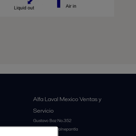
Alfa Laval Mexico Ventas y
Servicio
Gustavo Baz No.352
MX-54060
Tlalnepantla