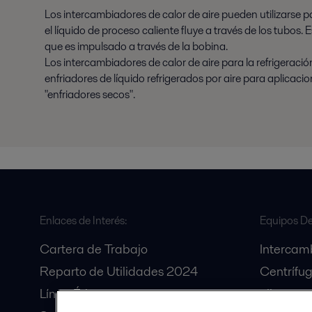
Los intercambiadores de calor de aire pueden utilizarse pa
el líquido de proceso caliente fluye a través de los tubos. 
que es impulsado a través de la bobina.
Los intercambiadores de calor de aire para la refrigeraci
enfriadores de líquido refrigerados por aire para aplica
"enfriadores secos".
Enlaces de Interés:
Equipos De
Cartera de Trabajo
Intercam
Reparto de Utilidades 2024
Centrífug
Línea Ética
oliva