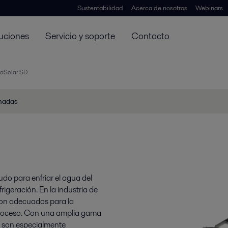
Sustentabilidad
Acerca de nosotros
Webinars
uciones
Servicio y soporte
Contacto
faSolar SD
onadas
udo para enfriar el agua del
igeración. En la industria de
 son adecuados para la
e proceso. Con una amplia gama
es son especialmente