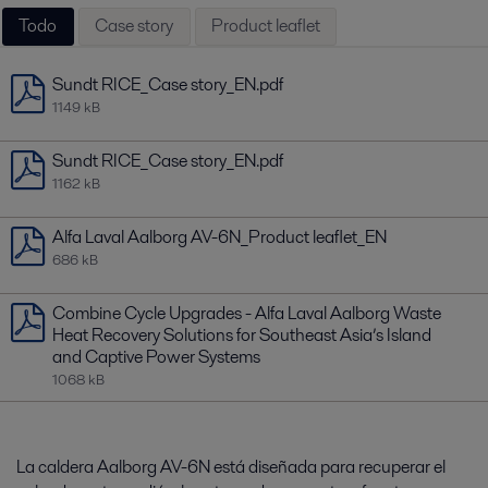
Todo
Case story
Product leaflet
Sundt RICE_Case story_EN.pdf
1149 kB
Sundt RICE_Case story_EN.pdf
1162 kB
Alfa Laval Aalborg AV-6N_Product leaflet_EN
686 kB
Combine Cycle Upgrades - Alfa Laval Aalborg Waste
Heat Recovery Solutions for Southeast Asia’s Island
and Captive Power Systems
1068 kB
La caldera Aalborg AV-6N está diseñada para recuperar el