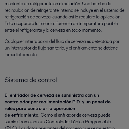
mediante
un
refrigerante en circulación.
Una bomba de
recirculación de refrigerante interna se incluye
en el sistema de
refrigeración de cerveza,
cuando así lo requiera la aplicación.
Esto
asegurará
la menor diferencia de temperatura posible
entre el refrigerante y la cerveza
en todo momento
.
Cualquier interrupción del flujo de cerveza es detectada por
un interruptor de flujo sanitario, y el enfriamiento se detiene
inmediatamente.
Sistema de control
El enfriador de cerveza se suministra con un
controlador
por realimentación
PID
y un panel de
relés
para
controlar la
operación
de
enfriamiento
.
Como e
l enfriador de cerveza puede
suministrarse con
un Controlador Lógico Programable
(
PLC).
Los datos relevantes del proceso que se muestran