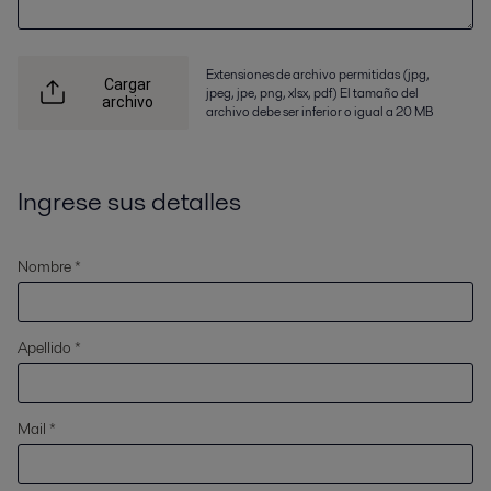
Extensiones de archivo permitidas (jpg,
Cargar
jpeg, jpe, png, xlsx, pdf) El tamaño del
archivo
archivo debe ser inferior o igual a 20 MB
Ingrese sus detalles
Nombre *
Apellido *
Mail *