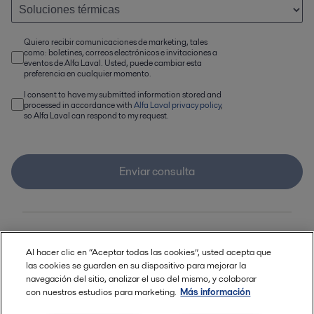
Quiero recibir comunicaciones de marketing, tales
como: boletines, correos electrónicos e invitaciones a
eventos de Alfa Laval. Usted, puede cambiar esta
preferencia en cualquier momento.
I consent to have my submitted information stored and
processed in accordance with
Alfa Laval privacy policy
,
so Alfa Laval can respond to my request.
Enviar consulta
Al hacer clic en “Aceptar todas las cookies”, usted acepta que
las cookies se guarden en su dispositivo para mejorar la
También podría interesarle...
navegación del sitio, analizar el uso del mismo, y colaborar
con nuestros estudios para marketing.
Más información