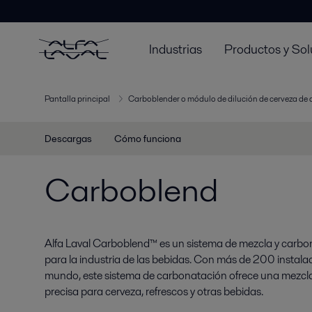
Industrias
Productos y Sol
Pantalla principal
Carboblender o módulo de dilución de cerveza de 
Descargas
Cómo funciona
Carboblend
Alfa Laval Carboblend™ es un sistema de mezcla y car
para la industria de las bebidas. Con más de 200 instalac
mundo, este sistema de carbonatación ofrece una mezcla
precisa para cerveza, refrescos y otras bebidas.