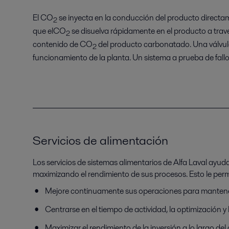
El CO
se inyecta en la conducción del producto directam
2
que elCO
se disuelva rápidamente en el producto a tra
2
contenido de CO
del producto carbonatado. Una válvula
2
funcionamiento de la planta. Un sistema a prueba de fall
Servicios de alimentación
Los servicios de sistemas alimentarios de Alfa Laval ayud
maximizando el rendimiento de sus procesos. Esto le perm
Mejore continuamente sus operaciones para mantener
Centrarse en el tiempo de actividad, la optimización y 
Maximizar el rendimiento de la inversión a lo largo del