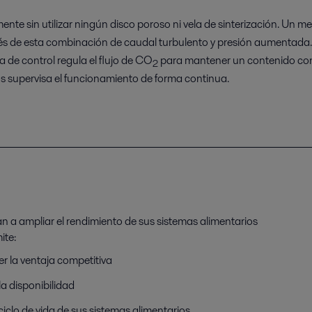
ente sin utilizar ningún disco poroso ni vela de sinterización. Un
vés de esta combinación de caudal turbulento y presión aumentada
 de control regula el flujo de CO
para mantener un contenido co
2
os supervisa el funcionamiento de forma continua.
an a ampliar el rendimiento de sus sistemas alimentarios
ite:
 la ventaja competitiva
la disponibilidad
 ciclo de vida de sus sistemas alimentarios