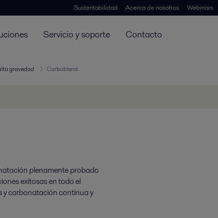
Sustentabilidad
Acerca de nosotros
Webinars
uciones
Servicio y soporte
Contacto
alta gravedad
Carboblend
bonatación plenamente probado
iones exitosas en todo el
 y carbonatación continua y