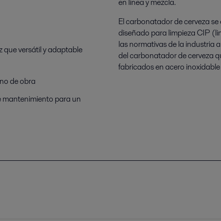
en línea y mezcla.
El carbonatador de cerveza se 
diseñado para limpieza CIP (li
las normativas de la industria 
 que versátil y adaptable
del carbonatador de cerveza qu
fabricados en acero inoxidable c
ano de obra
de mantenimiento para un