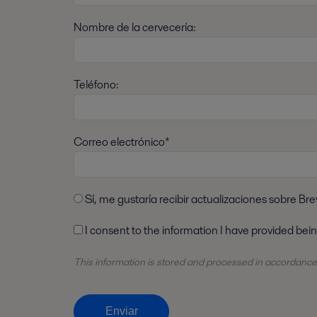
Nombre de la cervecería:
Teléfono:
Correo electrónico*
Sí, me gustaría recibir actualizaciones sobre Br
I consent to the information I have provided bei
This information is stored and
processed
in accordance
Enviar