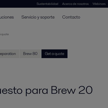
Sustentabilidad
Acerca de nosotros
Webinars
uciones
Servicio y soporte
Contacto
a quote
separation
Brew 80
Get a quote
puesto para Brew 20