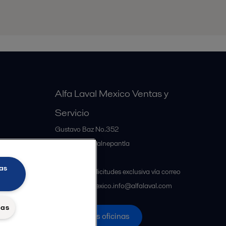
Alfa Laval Mexico Ventas y
Servicio
Gustavo Baz No.352
MX-54060
Tlalnepantla
Mexico
as
Atención a solicitudes exclusiva vía correo
electrónico mexico.info@alfalaval.com
das
Nuestras oficinas