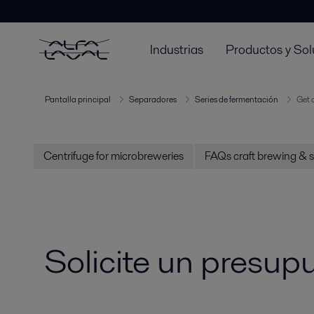
Industrias
Productos y Sol
Pantalla principal
Separadores
Series de fermentación
Get 
Centrifuge for microbreweries
FAQs craft brewing & 
Solicite un presu