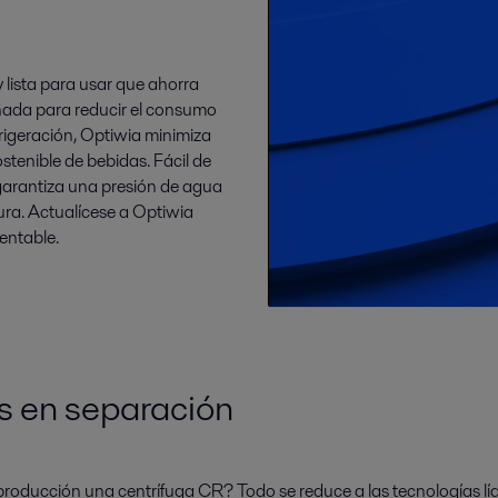
 lista para usar que ahorra
eñada para
reducir el consumo
refrigeración, Optiwia minimiza
ostenible de bebidas. Fácil de
 garantiza una presión de agua
ura. Actualícese a Optiwia
entable.
s en separación
producción una centrífuga CR? Todo se reduce a las tecnologías lí