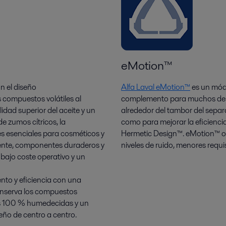
eMotion
™
on el diseño
Alfa Laval eMotion™
es un módu
 compuestos volátiles al
complemento para muchos de los
lidad superior del aceite y un
alrededor del tambor del separa
e zumos cítricos, la
como para mejorar la eficienc
tes esenciales para cosméticos y
Hermetic Design™. eMotion™ ofr
ente, componentes duraderos y
niveles de ruido, menores requis
 bajo coste operativo y un
ento y eficiencia con una
onserva los compuestos
cies 100 % humedecidas y un
ño de centro a centro.