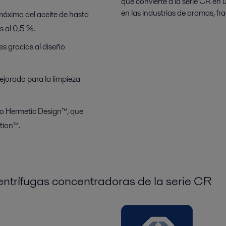
que convierte a la serie CR en 
en las industrias de aromas, fr
máxima del aceite de hasta
s al 0,5 %.
es gracias al diseño
ejorado para la limpieza
ño Hermetic Design™, que
tion™.
entrífugas concentradoras de la serie CR