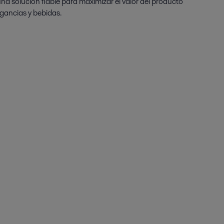
una solución fiable para maximizar el valor del producto
agancias y bebidas.