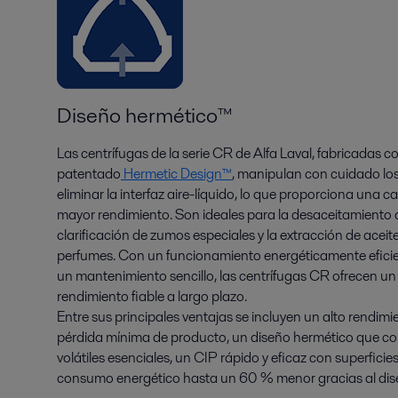
Diseño hermético™
Las centrífugas de la serie CR de Alfa Laval, fabricadas c
patentado
Hermetic Design™
, manipulan con cuidado los
eliminar la interfaz aire-líquido, lo que proporciona una ca
mayor rendimiento. Son ideales para la desaceitamiento d
clarificación de zumos especiales y la extracción de acei
perfumes. Con un funcionamiento energéticamente efici
un mantenimiento sencillo, las centrífugas CR ofrecen un
rendimiento fiable a largo plazo.
Entre sus principales ventajas se incluyen un alto rendimi
pérdida mínima de producto, un diseño hermético que c
volátiles esenciales, un CIP rápido y eficaz con superfi
consumo energético hasta un 60 % menor gracias al dise