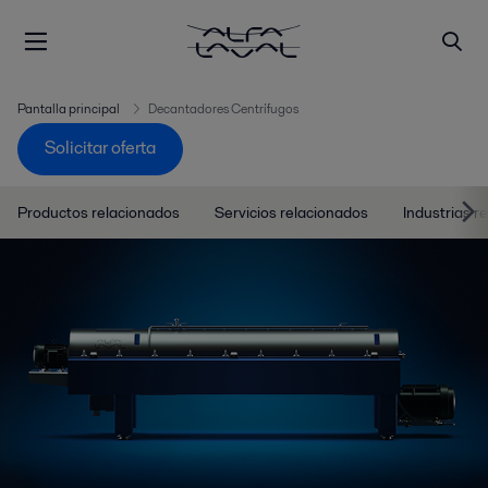
Pantalla principal
Decantadores Centrífugos
Solicitar oferta
Productos relacionados
Servicios relacionados
Industrias r