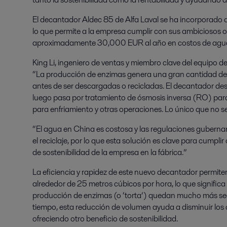
El decantador Aldec 85 de Alfa Laval se ha incorporado a
lo que permite a la empresa cumplir con sus ambiciosos ob
aproximadamente 30,000 EUR al año en costos de agu
King Li, ingeniero de ventas y miembro clave del equipo d
“La producción de enzimas genera una gran cantidad de 
antes de ser descargadas o recicladas. El decantador deshi
luego pasa por tratamiento de ósmosis inversa (RO) para 
para enfriamiento y otras operaciones. Lo único que no s
“El agua en China es costosa y las regulaciones guberna
el reciclaje, por lo que esta solución es clave para cumpli
de sostenibilidad de la empresa en la fábrica.”
La eficiencia y rapidez de este nuevo decantador permite
alrededor de 25 metros cúbicos por hora, lo que significa
producción de enzimas (o ‘torta’) quedan mucho más se
tiempo, esta reducción de volumen ayuda a disminuir los 
ofreciendo otro beneficio de sostenibilidad.