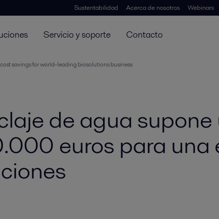
Sustentabilidad
Acerca de nosotros
Webinars
uciones
Servicio y soporte
Contacto
cost savings for world-leading biosolutions business
iclaje de agua supone
0.000 euros para una 
uciones