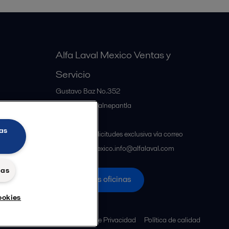
Alfa Laval Mexico Ventas y
Servicio
Gustavo Baz No.352
MX-54060
Tlalnepantla
Mexico
as
Atención a solicitudes exclusiva vía correo
electrónico mexico.info@alfalaval.com
das
Nuestras oficinas
ookies
s y términos legales
Política de Privacidad
Política de calidad