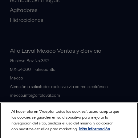
Bombas centrífugas
Agitadores
Hidrociclones
Alfa Laval Mexico Ventas y Servicio
Gustavo Baz No.352
MX-54060
Tlalnepantla
Mexico
Atención a solicitudes exclusiva vía correo electrónico
mexico.info@alfalaval.com
Al hacer clic en “Aceptar todas las cookies”, usted acepta que
Nuestras oficinas
las cookies se guarden en su dispositivo para mejorar la
navegación del sitio, analizar el uso del mismo, y colaborar
con nuestros estudios para marketing.
Más información