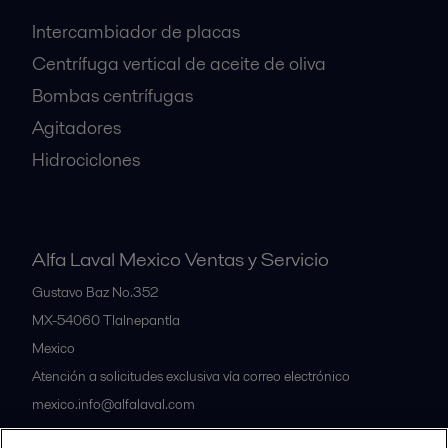
Intercambiador de placas
Centrífuga vertical de aceite de oliva
Bombas centrífugas
Agitadores
Hidrociclones
Alfa Laval Mexico Ventas y Servicio
Gustavo Baz No.352
MX-54060
Tlalnepantla
Mexico
Atención a solicitudes exclusiva vía correo electrónico
mexico.info@alfalaval.com