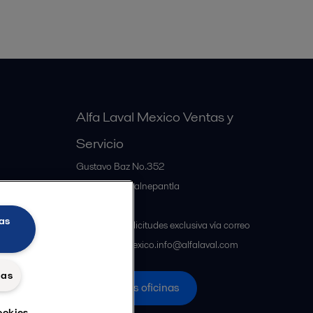
Alfa Laval Mexico Ventas y
Servicio
Gustavo Baz No.352
MX-54060
Tlalnepantla
Mexico
as
Atención a solicitudes exclusiva vía correo
electrónico mexico.info@alfalaval.com
das
Nuestras oficinas
ookies