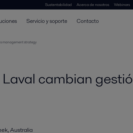
Sustentabilidad
Acerca de nosotros
Webinars
uciones
Servicio y soporte
Contacto
ings management strategy
 Laval cambian gestió
ek, Australia