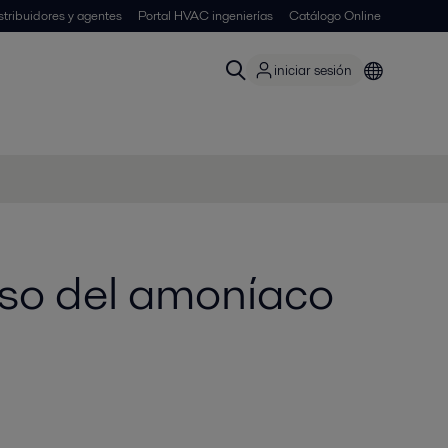
stribuidores y agentes
Portal HVAC ingenierías
Catálogo Online
iniciar sesión
uso del amoníaco