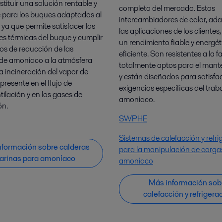
tituir una solución rentable y
completa del mercado. Estos
e para los buques adaptados al
intercambiadores de calor, ad
ya que permite satisfacer las
las aplicaciones de los clientes
s térmicas del buque y cumplir
un rendimiento fiable y energé
tos de reducción de las
eficiente. Son resistentes a la fa
de amoníaco a la atmósfera
totalmente aptos para el mant
a incineración del vapor de
y están diseñados para satisfac
resente en el flujo de
exigencias específicas del trab
ilación y en los gases de
amoníaco.
ón.
SWPHE
Sistemas de calefacción y refri
nformación sobre calderas
para la manipulación de carga
arinas para amoníaco
amoníaco
Más información sob
calefacción y refrigera