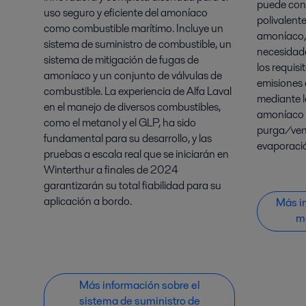
puede cons
uso seguro y eficiente del amoníaco
polivalent
como combustible marítimo. Incluye un
amoníaco, 
sistema de suministro de combustible, un
necesidade
sistema de mitigación de fugas de
los requisi
amoníaco y un conjunto de válvulas de
emisiones 
combustible. La experiencia de Alfa Laval
mediante l
en el manejo de diversos combustibles,
amoníaco p
como el metanol y el GLP, ha sido
purga/vent
fundamental para su desarrollo, y las
evaporaci
pruebas a escala real que se iniciarán en
Winterthur a finales de 2024
garantizarán su total fiabilidad para su
aplicación a bordo.
Más i
m
Más información sobre el
sistema de suministro de