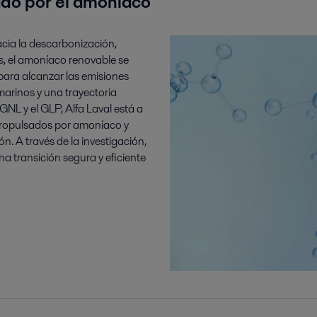
ado por el amoníaco
acia la descarbonización,
s, el amoníaco renovable se
para alcanzar las emisiones
marinos y una trayectoria
NL y el GLP, Alfa Laval está a
 propulsados por amoníaco y
n. A través de la investigación,
na transición segura y eficiente