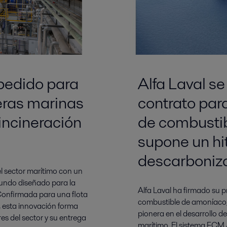
 pedido para
Alfa Laval se
eras marinas
contrato par
incineración
de combustib
supone un hi
descarboniza
el sector marítimo con un
mundo diseñado para la
Alfa Laval ha firmado su p
Confirmada para una flota
combustible de amoníaco,
 esta innovación forma
pionera en el desarrollo d
es del sector y su entrega
marítimo. El sistema FCM 