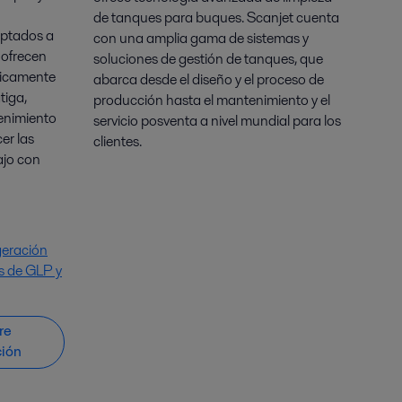
de tanques para buques. Scanjet cuenta
aptados a
con una amplia gama de sistemas y
, ofrecen
soluciones de gestión de tanques, que
ticamente
abarca desde el diseño y el proceso de
tiga,
producción hasta el mantenimiento y el
enimiento
servicio posventa a nivel mundial para los
er las
clientes.
ajo con
geración
s de GLP y
re
ción