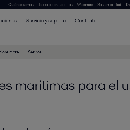
Quiénes somos
Trabaja con nosotros
Webinars
Sostenibilidad
Di
uciones
Servicio y soporte
Contacto
plore more
Service
es marítimas para el 