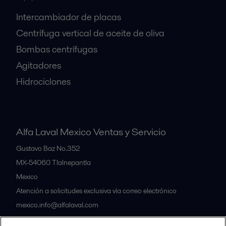
Intercambiador de placas
Centrífuga vertical de aceite de oliva
Bombas centrífugas
Agitadores
Hidrociclones
Alfa Laval Mexico Ventas y Servicio
Gustavo Baz No.352
MX-54060
Tlalnepantla
Mexico
Atención a solicitudes exclusiva vía correo electrónico
mexico.info@alfalaval.com